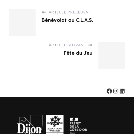
ARTICLE PRÉCÉDENT
Bénévolat au C.L.A.S.
ARTICLE SUIVANT
Fête du Jeu
Faceb
Ins
Li