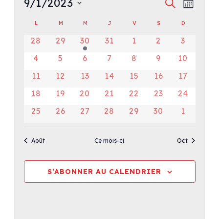
Recher
Navi
9/1/2023
Évènements
RECHERCHE
MOIS
de
Sélectionnez
et
Calendrier
L
LUNDI
M
MARDI
M
MERCREDI
J
JEUDI
V
VENDREDI
S
SAMEDI
D
DIMANCHE
vues
une
navigat
0
0
1
0
0
0
0
28
29
30
31
1
2
3
de
Évèn
date.
évènements
évènements
évènement
évènements
évènements
évènements
évèneme
de
0
0
0
0
0
0
0
4
5
6
7
8
9
10
Évènements
évènements
évènements
évènements
évènements
évènements
évènements
évènemen
vues
0
0
0
0
0
0
0
11
12
13
14
15
16
17
évènements
évènements
évènements
évènements
évènements
évènements
évènemen
Évènem
0
0
0
0
0
0
0
18
19
20
21
22
23
24
évènements
évènements
évènements
évènements
évènements
évènements
évènemen
0
0
0
0
0
0
0
25
26
27
28
29
30
1
évènements
évènements
évènements
évènements
évènements
évènements
évèneme
Août
Ce mois-ci
Oct
S’ABONNER AU CALENDRIER